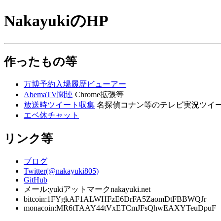
NakayukiのHP
作ったもの等
万博予約入場履歴ビューアー
AbemaTV関連
Chrome拡張等
放送時ツイート収集
名探偵コナン等のテレビ実況ツイ
エベ休チャット
リンク等
ブログ
Twitter(@nakayuki805)
GitHub
メール:yukiアットマークnakayuki.net
bitcoin:1FYgkAF1ALWHFzE6DrFA5ZaomDtFBBWQJr
monacoin:MR6tTAAY44tVxETCmJFsQhwEAXYTeuDpuF