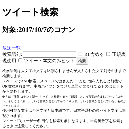
ツイート検索
対象:2017/10/7のコナン
放送一覧
検索語句:
RT含める
正規表
現使用
ツイート本文のみヒット
検索語句は大文字小文字は区別されませんが入力された文字列そのままで
検索します。
スペースでAND検索、スペースではさんだORまたは||を入れると前後で
OR検索されます。半角ハイフンをつけた単語が含まれてるものはヒット
から除外します。
例えば「服部 コナン || 新一 -キッド」と検索すると「服部」という言葉が含まれてかつ「コナ
ン」もしくは「新一」という言葉が含まれてかつ「キッド」という言葉が含まれていないものが
ヒットします。
使用可能な文字は半角文字と日本語です。日本語以外の多バイト文字は無
視されます。
ツイートID,ユーザー名,日付も検索対象になります。半角英数字を検索す
るときは注意してください。