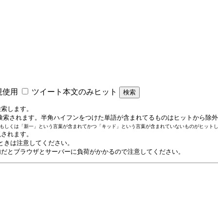
現使用
ツイート本文のみヒット
検索します。
OR検索されます。半角ハイフンをつけた単語が含まれてるものはヒットから除
ナン」もしくは「新一」という言葉が含まれてかつ「キッド」という言葉が含まれていないものがヒット
視されます。
るときは注意してください。
句だとブラウザとサーバーに負荷がかかるので注意してください。