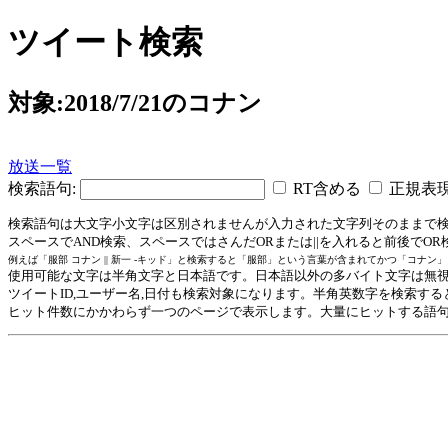
ツイート検索
対象:2018/7/21のコナン
放送一覧
検索語句:
RT含める
正規表
検索語句は大文字小文字は区別されませんが入力された文字列そのままで
スペースでAND検索、スペースではさんだORまたは||を入れると前後で
例えば「服部 コナン || 新一 -キッド」と検索すると「服部」という言葉が含まれてかつ「コ
使用可能な文字は半角文字と日本語です。日本語以外の多バイト文字は無
ツイートID,ユーザー名,日付も検索対象になります。半角英数字を検索す
ヒット件数にかかわらず一つのページで表示します。大量にヒットする語