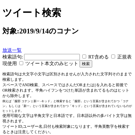
ツイート検索
対象:2019/9/14のコナン
放送一覧
検索語句:
RT含める
正規表
現使用
ツイート本文のみヒット
検索語句は大文字小文字は区別されませんが入力された文字列そのままで
検索します。
スペースでAND検索、スペースではさんだORまたは||を入れると前後で
OR検索されます。半角ハイフンをつけた単語が含まれてるものはヒット
から除外します。
例えば「服部 コナン || 新一 -キッド」と検索すると「服部」という言葉が含まれてかつ「コナ
ン」もしくは「新一」という言葉が含まれてかつ「キッド」という言葉が含まれていないものが
ヒットします。
使用可能な文字は半角文字と日本語です。日本語以外の多バイト文字は無
視されます。
ツイートID,ユーザー名,日付も検索対象になります。半角英数字を検索す
るときは注意してください。