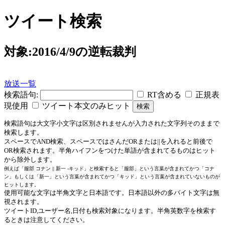
ツイート検索
対象:2016/4/9の逆転裁判
放送一覧
検索語句:
RT含める
正規表
現使用
ツイート本文のみヒット
検索語句は大文字小文字は区別されませんが入力された文字列そのままで
検索します。
スペースでAND検索、スペースではさんだORまたは||を入れると前後で
OR検索されます。半角ハイフンをつけた単語が含まれてるものはヒット
から除外します。
例えば「服部 コナン || 新一 -キッド」と検索すると「服部」という言葉が含まれてかつ「コナ
ン」もしくは「新一」という言葉が含まれてかつ「キッド」という言葉が含まれていないものが
ヒットします。
使用可能な文字は半角文字と日本語です。日本語以外の多バイト文字は無
視されます。
ツイートID,ユーザー名,日付も検索対象になります。半角英数字を検索す
るときは注意してください。